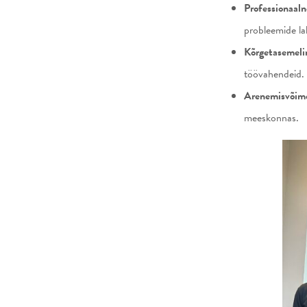
Professionaal
probleemide la
Kõrgetasemeli
töövahendeid.
Arenemisvõim
meeskonnas.