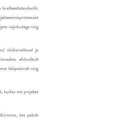
 kvaliteedistandardit.
jekteerimisprotsessist
ajate vajadustega ning
kul töökorraldusel ja
onaalne, ehituslikult
me läbipaistvalt ning
d, kuidas me projekte
ribüroona, kes pakub