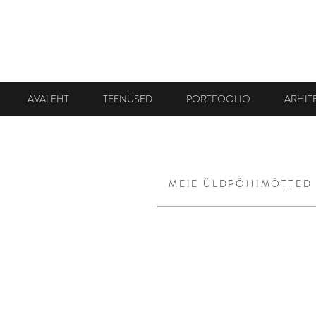
AVALEHT
TEENUSED
PORTFOOLIO
ARHIT
MEIE ÜLDPÕHIMÕTTED