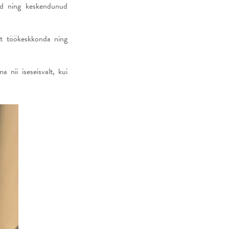
ad ning keskendunud
t töökeskkonda ning
 nii iseseisvalt, kui