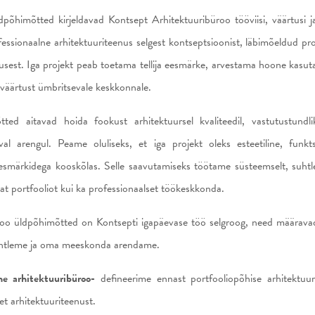
põhimõtted kirjeldavad Kontsept Arhitektuuribüroo tööviisi, väärtusi ja
essionaalne arhitektuuriteenus selgest kontseptsioonist, läbimõeldud pro
lusest. Iga projekt peab toetama tellija eesmärke, arvestama hoone kasut
 väärtust ümbritsevale keskkonnale.
ted aitavad hoida fookust arhitektuursel kvaliteedil, vastutustundli
al arengul. Peame oluliseks, et iga projekt oleks esteetiline, funktsi
 eesmärkidega kooskõlas. Selle saavutamiseks töötame süsteemselt, suhtle
at portfooliot kui ka professionaalset töökeskkonda.
oo üldpõhimõtted on Kontsepti igapäevase töö selgroog, need määrava
suhtleme ja oma meeskonda arendame.
ne arhitektuuribüroo-
defineerime ennast portfooliopõhise arhitektuu
et arhitektuuriteenust.