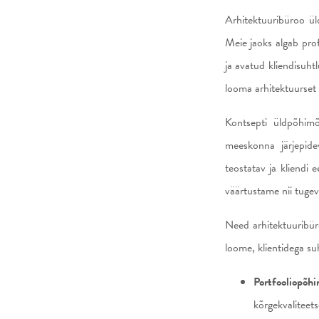
Arhitektuuribüroo üld
Meie jaoks algab prof
ja avatud kliendisuht
looma arhitektuurset
Kontsepti üldpõhimõt
meeskonna järjepidev
teostatav ja kliendi
väärtustame nii tugev
Need arhitektuuribür
loome, klientidega 
Portfooliopõhi
kõrgekvaliteets