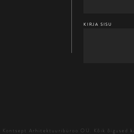
KIRJA SISU
Kontsept Arhitektuuribüroo OÜ. Kõik õigused k