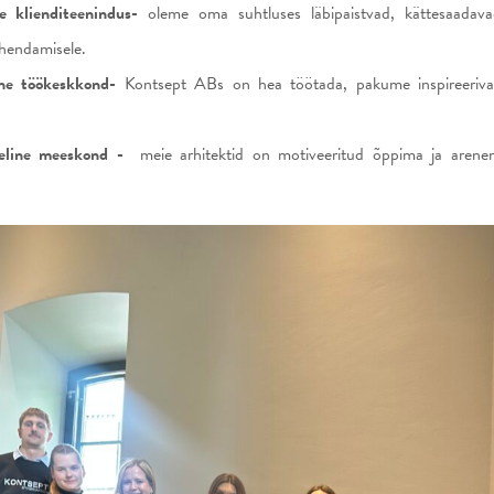
ne klienditeenindus-
oleme oma suhtluses läbipaistvad, kättesaadav
hendamisele.
ne töökeskkond-
Kontsept ABs on hea töötada, pakume inspireeriva
eline meeskond -
meie arhitektid on motiveeritud õppima ja arenema