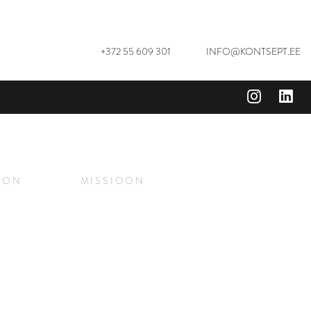
+372 55 609 301
INFO@KONTSEPT.EE
OON
MISSIOON