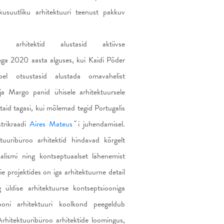
kusuutliku arhitektuuri teenust pakkuv
.
roo arhitektid alustasid aktiivse
ga 2020 aasta alguses, kui Kaidi Põder
l otsustasid alustada omavahelist
ja Margo panid ühisele arhitektuursele
staid tagasi, kui mõlemad tegid Portugalis
strikraadi
Aires Mateus
ˇi juhendamisel.
tuuribüroo arhitektid hindavad kõrgelt
lismi ning kontseptuaalset lähenemist
ie projektides on iga arhitektuurne detail
 üldise arhitektuurse kontseptsiooniga
aboni arhitektuuri koolkond peegeldub
Arhitektuuribüroo arhitektide loomingus,