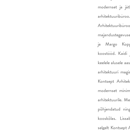
modernset ja jät
arhitektuuribüroo
Arhitektuuribü
majandustegevuse
ja Margo Koppe
koostööd. Kaidi 
keelele alusele aa
arhitektuuri magi
Kontsept Arhitek
modernset minima
arhitektuurile. Me
põhjendatud ning
kooskõlas. Liss
selgelt Kontsept 