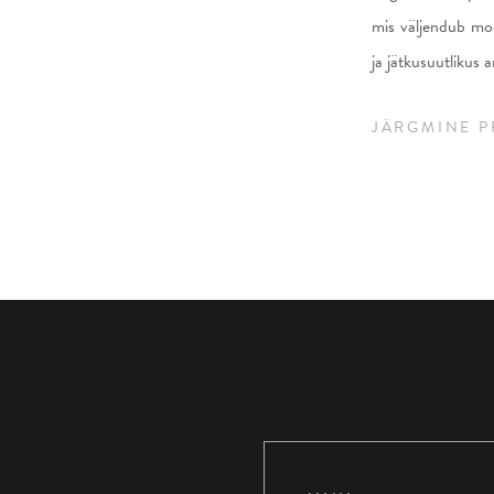
mis väljendub mo
ja jätkusuutlikus a
JÄRGMINE 