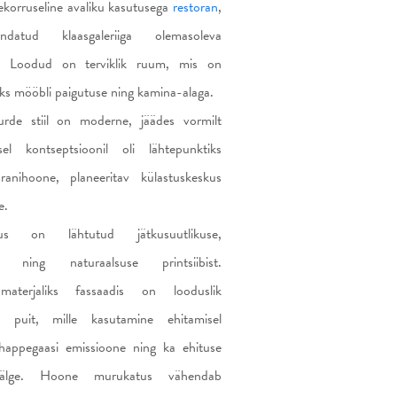
korruseline avaliku kasutusega
restoran
,
tud klaasgaleriiga olemasoleva
a. Loodud on terviklik ruum, mis on
eks mööbli paigutuse ning kamina-alaga.
urde stiil on moderne, jäädes vormilt
sel kontseptsioonil oli lähtepunktiks
ranihoone, planeeritav külastuskeskus
e.
kus on lähtutud jätkusuutlikuse,
se ning naturaalsuse printsiibist.
materjaliks fassaadis on looduslik
– puit, mille kasutamine ehitamisel
happegaasi emissioone ning ka ehituse
alajälge. Hoone murukatus vähendab