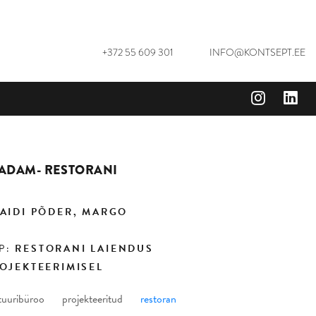
+372 55 609 301
INFO@KONTSEPT.EE
ADAM- RESTORANI
AIDI PÕDER, MARGO
P:
RESTORANI LAIENDUS
OJEKTEERIMISEL
tuuribüroo projekteeritud
restoran