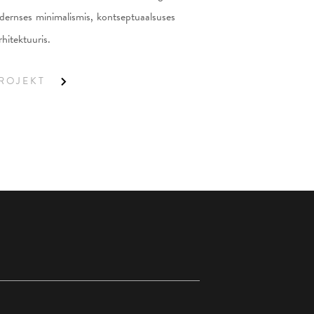
dernses minimalismis, kontseptuaalsuses
rhitektuuris.
PROJEKT