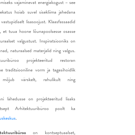
amiseks vajaminevat energiakogust – see
ekatus hoiab suvel sisekliima jahedana
vastupidiselt lisasoojust. Klaasfassaadid
i, et tuua hoone lõunapoolsesse osasse
uraalset valgustust. Inspiratsiooniks on
nad, naturaalsed materjalid ning valgus.
uuribüroo projekteeritud restoran
 traditsiooniline vorm ja tagasihoidlik
us mõjub värskelt, rahulikult ning
ni lähedusse on projekteeritud lisaks
ntsept Arhitektuuribüroo poolt ka
uskeskus
.
ektuuribüroo
on kontseptuaalset,