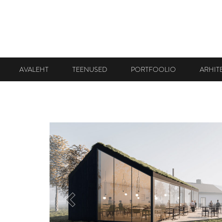
AVALEHT
TEENUSED
PORTFOOLIO
ARHIT
Eelmine