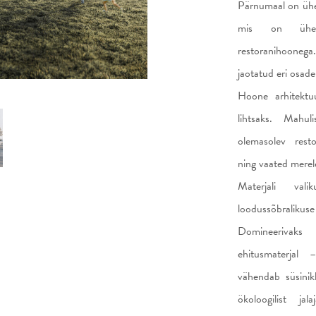
Pärnumaal on ühe
mis on ühenda
restoranihooneg
jaotatud eri osad
Hoone arhitektu
lihtsaks. Mahuli
olemasolev resto
ning vaated merel
Materjali vali
loodussõbraliku
Domineerivaks 
ehitusmaterjal 
vähendab süsinik
ökoloogilist j