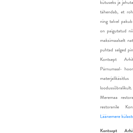
kütuseks ja jahut
tähendab, et roh
ning talvel pakub 
on paigutatud ni
maksimaalselt nat
puhtad selged pin
Kontsept Arhit
Pärnumaal- hoone
materjalikäsitl
loodussõbralikult.
Meremaa restora
restoranile Ko
Läänemere külast
Kontsept Arhit